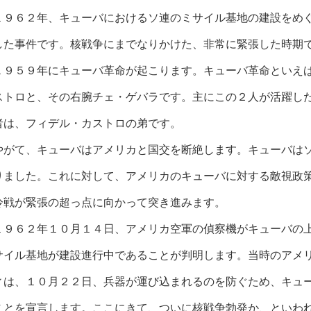
１９６２年、キューバにおけるソ連のミサイル基地の建設をめ
した事件です。核戦争にまでなりかけた、非常に緊張した時期
１９５９年にキューバ革命が起こります。キューバ革命といえ
ストロと、その右腕チェ・ゲバラです。主にこの２人が活躍し
者は、フィデル・カストロの弟です。
やがて、キューバはアメリカと国交を断絶します。キューバは
りました。これに対して、アメリカのキューバに対する敵視政
冷戦が緊張の超っ点に向かって突き進みます。
１９６２年１０月１４日、アメリカ空軍の偵察機がキューバの
サイル基地が建設進行中であることが判明します。当時のアメ
ィは、１０月２２日、兵器が運び込まれるのを防ぐため、キュ
ことを宣言します。ここにきて、ついに核戦争勃発か、といわ