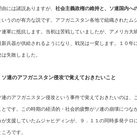
理由には諸説ありますが、
社会主義政権の維持と、ソ連国内へ
というのが有力な説です。アフガニスタン各地で組織されたム
ソ連軍に抵抗します。当初は苦戦していましたが、アメリカ大
最新兵器が供給されるようになり、戦況は一変します。１０年
攻は失敗しました。
ソ連のアフガニスタン侵攻で覚えておきたいこと
ソ連のアフガニスタン侵攻という事件で覚えておきたいのは、
ことです。この時期の経済的・社会的疲弊がソ連の崩壊につな
カが支援していたムジャヒディンが、９．１１の同時多発テロ
ところです。