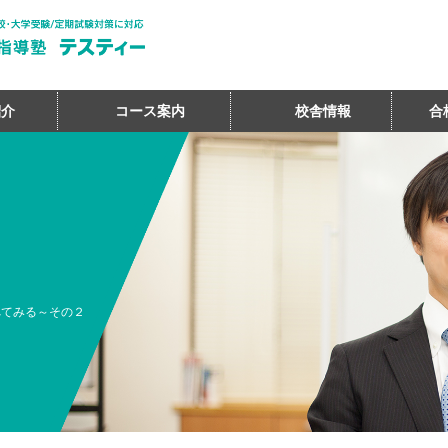
紹介
コース案内
校舎情報
合
べてみる～その２