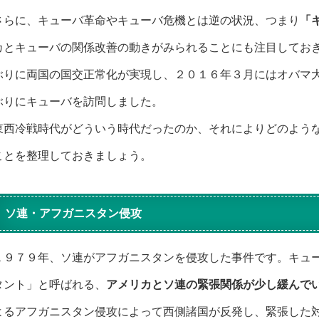
さらに、キューバ革命やキューバ危機とは逆の状況、つまり
「
カとキューバの関係改善の動きがみられることにも注目してお
ぶりに両国の国交正常化が実現し、２０１６年３月にはオバマ
ぶりにキューバを訪問しました。
東西冷戦時代がどういう時代だったのか、それによりどのよう
ことを整理しておきましょう。
ソ連・アフガニスタン侵攻
１９７９年、ソ連がアフガニスタンを侵攻した事件です。キュ
タント」と呼ばれる、
アメリカとソ連の緊張関係が少し緩んで
よるアフガニスタン侵攻によって西側諸国が反発し、緊張した