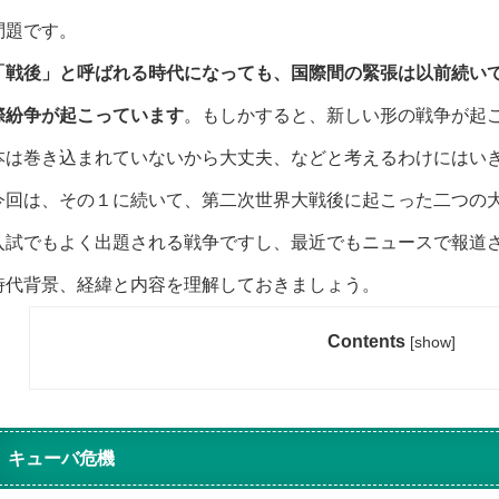
問題です。
「戦後」と呼ばれる時代になっても、国際間の緊張は以前続い
際紛争が起こっています
。もしかすると、新しい形の戦争が起
本は巻き込まれていないから大丈夫、などと考えるわけにはい
今回は、その１に続いて、第二次世界大戦後に起こった二つの
入試でもよく出題される戦争ですし、最近でもニュースで報道
時代背景、経緯と内容を理解しておきましょう。
Contents
[
show
]
キューバ危機