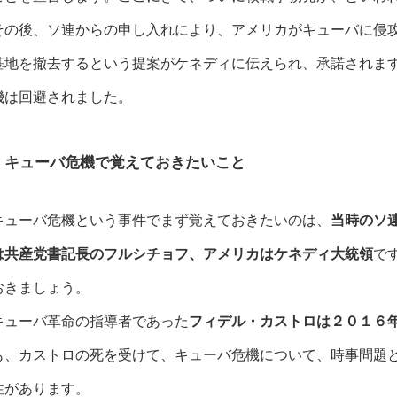
その後、ソ連からの申し入れにより、アメリカがキューバに侵
基地を撤去するという提案がケネディに伝えられ、承諾されま
機は回避されました。
キューバ危機で覚えておきたいこと
キューバ危機という事件でまず覚えておきたいのは、
当時のソ
は共産党書記長のフルシチョフ、アメリカはケネディ大統領
で
おきましょう。
キューバ革命の指導者であった
フィデル・カストロは２０１６
も、カストロの死を受けて、キューバ危機について、時事問題
性があります。