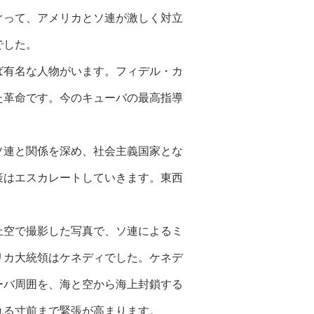
ぐって、アメリカとソ連が激しく対立
でした。
ば有名な人物がいます。フィデル・カ
た革命です。今のキューバの最高指導
ソ連と関係を深め、社会主義国家とな
策はエスカレートしていきます。東西
上空で撮影した写真で、ソ連によるミ
リカ大統領はケネディでした。ケネデ
ーバ周囲を、海と空から海上封鎖する
れる寸前まで緊張が高まります。