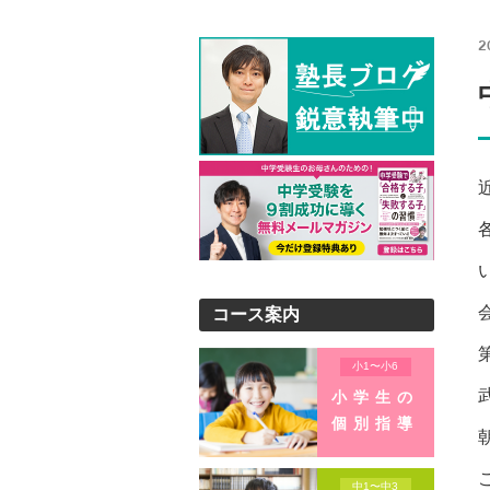
2
コース案内
小1〜小6
小学生の
個別指導
中1〜中3