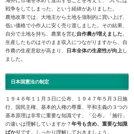
海外に市場を求めて進出することを考えて、ついには
戦争をしてしまった、という経緯がありました。
農地改革では、大地主から土地を強制的に買い上げ、
低い価格で小作人に安く売り渡しました。その結果、
自分で土地を持ち、農業を営む
自作農が増えました
。
生産したものはそのまま収入につながりますから、自
作農の生産意欲が高まり、
日本全体の生産性が向上
し
ました。
日本国憲法の制定
１９４６年１１月３日に公布、１９４７年５月３日施
行、国民主権、基本的人権の尊重、平和主義の３つの
基本原理は非常に重要な知識です。「公布」「施行」
の違いは理解していますか？
年号も含め、重要な知識
ばかり
です。しっかり理解しておきましょう。