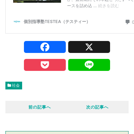
F
X
a
P
L
c
o
i
社会
e
c
n
前の記事へ
次の記事へ
b
k
e
o
e