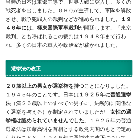
当時の日本は軍部主導で、世界大戦に突入し、多くの
戦死者を出しました。ＧＨＱが主導して、軍隊を解散
させ、戦争犯罪人の裁判などが進められました。
１９
４６年には、極東国際軍事裁判
が開廷します。「東京
裁判」とも呼ばれるこの裁判は１９４８年まで行わ
れ、多くの日本の軍人や政治家が裁かれました。
選挙法の改正
２０歳以上の男女が選挙権を持つ
ことになりました。
１９４５年のことです。日本は
１９２５年に普通選挙
法
（満２５歳以上のすべての男子に、納税額に関係な
く選挙を与える）が制定されていましたが、
女性の選
挙権は認められていませんでした
。１９２５年の普通
選挙法は加藤高明を首相とする政党内閣のもとで定め
られたことと、１９４５年の選挙法の改正について