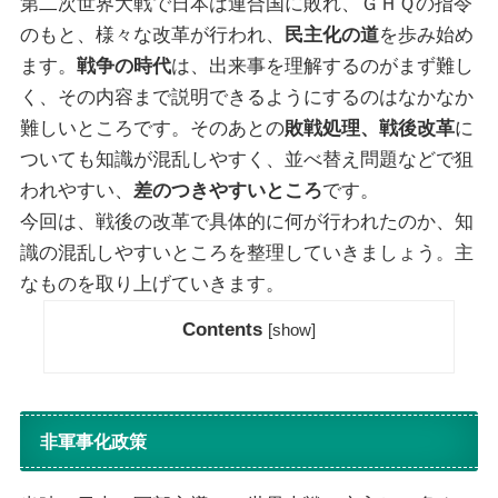
第二次世界大戦で日本は連合国に敗れ、ＧＨＱの指令
のもと、様々な改革が行われ、
民主化の道
を歩み始め
ます。
戦争の時代
は、出来事を理解するのがまず難し
く、その内容まで説明できるようにするのはなかなか
難しいところです。そのあとの
敗戦処理、戦後改革
に
ついても知識が混乱しやすく、並べ替え問題などで狙
われやすい、
差のつきやすいところ
です。
今回は、戦後の改革で具体的に何が行われたのか、知
識の混乱しやすいところを整理していきましょう。主
なものを取り上げていきます。
Contents
[
show
]
非軍事化政策