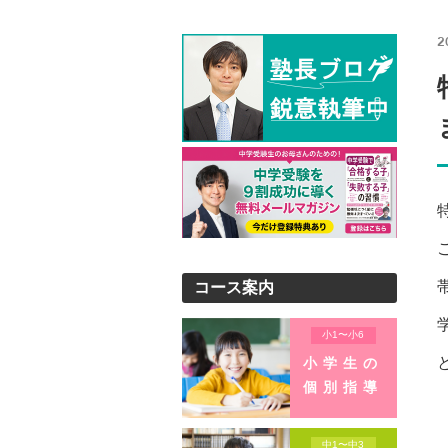
2
コース案内
小1〜小6
小学生の
個別指導
中1〜中3