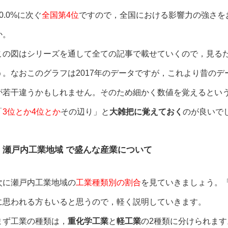
10.0%に次ぐ
全国第4位
ですので，全国における影響力の強さを
か。
この図はシリーズを通して全ての記事で載せていくので，見る
う。なおこのグラフは2017年のデータですが，これより昔の
が若干違うかもしれません。そのため細かく数値を覚えるとい
「
3位とか4位とか
その辺り」と
大雑把に覚えておく
のが良いで
瀬戸内工業地域 で盛んな産業について
次に瀬戸内工業地域の
工業種類別の割合
を見ていきましょう。
に思われる方もいると思うので，軽く説明していきます。
まず工業の種類は，
重化学工業
と
軽工業
の2種類に分けられま