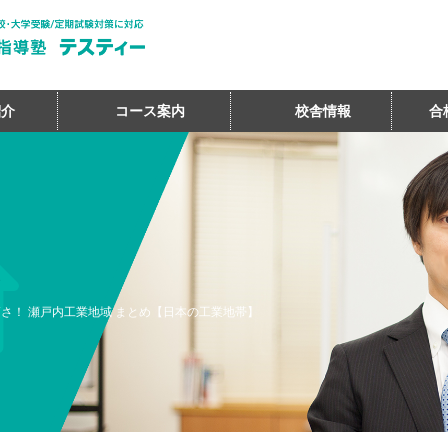
紹介
コース案内
校舎情報
合
さ！ 瀬戸内工業地域 まとめ【日本の工業地帯】