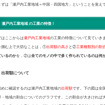
まずは「瀬戸内工業地域＝中国・四国地方」ということを覚え
瀬戸内工業地域 の工業の特徴！
ではここからは
瀬戸内工業地域
の工業の特徴について見ていき
を掴む上で大切なことは，①
出荷額の高さ
と②
工業種類別の割
ているのか
を，②は
全てのモノの中で多く作られているのは何
出荷額について
初めに確認するのは瀬戸内工業地域の
出荷額
です。下の図は全
帯・地域の割合についてのグラフです。この割合が大きければ