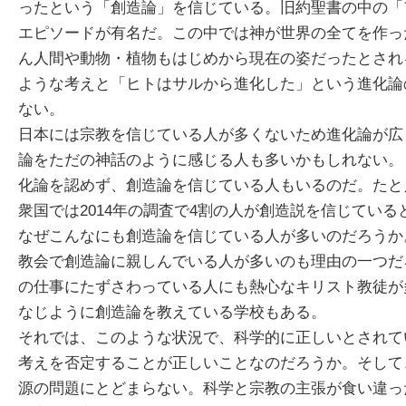
ったという「創造論」を信じている。旧約聖書の中の「
エピソードが有名だ。この中では神が世界の全てを作っ
ん人間や動物・植物もはじめから現在の姿だったとされ
ような考えと「ヒトはサルから進化した」という進化論
ない。
日本には宗教を信じている人が多くないため進化論が広
論をただの神話のように感じる人も多いかもしれない。
化論を認めず、創造論を信じている人もいるのだ。たと
衆国では2014年の調査で4割の人が創造説を信じてい
なぜこんなにも創造論を信じている人が多いのだろうか
教会で創造論に親しんでいる人が多いのも理由の一つだ
の仕事にたずさわっている人にも熱心なキリスト教徒が
なじように創造論を教えている学校もある。
それでは、このような状況で、科学的に正しいとされて
考えを否定することが正しいことなのだろうか。そして
源の問題にとどまらない。科学と宗教の主張が食い違っ