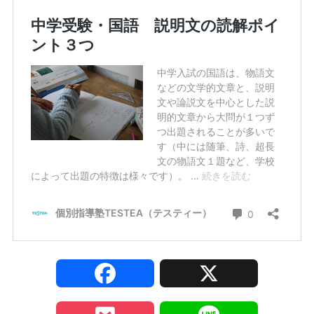
F
X
a