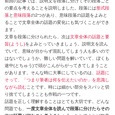
前回の記事
では、説明文を段落に分けてその段落ごと
の要点を考えることを説明しました。段落には
形式段
落
と
意味段落
の2つがあり、意味段落の話題をよみと
ることで文章全体の話題の変化にも気づくことができ
ます。
文章を段落に分けられたら、次は
文章全体の話題と要
旨(ようし)
をよみとっていきましょう。説明文を読ん
でいて、意味が分からず混乱してしまう人も多いので
はないでしょうか。難しい問題を解いていて、ぼくも
途中(とちゅう)で頭がこんがらがってきてしまうこと
があります。そんな時に大事にしているのは、
話題に
そって、「つまり筆者は何を伝えたいのか」を意識し
ながら読む
ことです。時には細かい部分をスパッと切
り捨ててしまうことも作戦の一つです。
話題を正しく理解することはとても大切です。どんな
問題でも、
一度文章全体を読んで段落に分けたらその