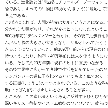
ている。進化論とは19世紀にチャールズ・ダーウィン
論であり、すべての生物は環境(かんきょう)に適応して
考えである。
この説によれば、人間の祖先はサルということになる。
分かれした種がおり、それが今のヒトになったということ
500万年前にチンパンジーと分かれ、その後二足歩行を
んだんと脳の大きさが大きくなり、サルと比べてたくさ
きるようになっていった。約189万年前からは現在のヒ
持つようになり、約79～40万年前には火を使うように
いる。そして約20万年前に現在のヒトに直接つながる
その後世界中に広がって各地で生活を始めていったのだ
チンパンジーの遺伝子を比べるととてもよく似ており、
する証拠(しょうこ)の一つとされている。このような科
般(いっぱん)的には正しいとされることが多い。
ところが、この進化論という考えに反対するひとびとが
深いキリスト教徒やイスラム教徒のひとびとだ。彼らは