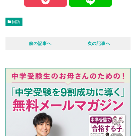
P
L
c
o
i
国語
e
c
n
前の記事へ
次の記事へ
b
k
e
o
e
o
t
k