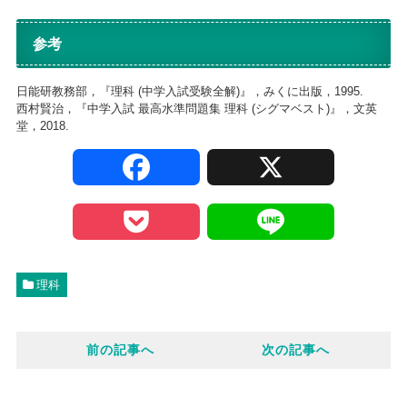
参考
日能研教務部，『理科 (中学入試受験全解)』，みくに出版，1995.
西村賢治，『中学入試 最高水準問題集 理科 (シグマベスト)』，文英
堂，2018.
F
X
a
P
L
c
o
i
理科
e
c
n
前の記事へ
次の記事へ
b
k
e
o