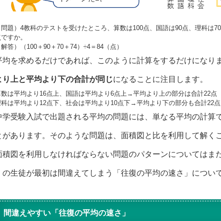
（問題）4教科のテストを受けたところ、算数は100点、国語は90点、理科は7
点ですか。
解答）（100＋90＋70＋74）÷4＝84（点）
平均を求めるだけであれば、このように計算をするだけになり
より上と平均より下の合計が同じ
になることに注目します。
算数は平均より16点上、国語は平均より6点上→平均より上の部分は合計22点
理科は平均より12点下、社会は平均より10点下→平均より下の部分も合計22点
中学受験入試で出題される平均の問題には、単なる平均の計算
とがあります。そのような問題は、面積図と比を利用して解く
面積図を利用しなければならない問題のパターンについてはま
くの生徒が最初は間違えてしまう「往復の平均の速さ」につい
間違えやすい「往復の平均の速さ」