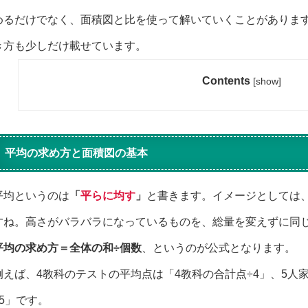
めるだけでなく、面積図と比を使って解いていくことがありま
き方も少しだけ載せています。
Contents
[
show
]
平均の求め方と面積図の基本
平均というのは
「
平らに均す
」
と書きます。イメージとしては
すね。高さがバラバラになっているものを、総量を変えずに同
平均の求め方＝全体の和÷個数
、というのが公式となります。
例えば、4教科のテストの平均点は「4教科の合計点÷4」、5人
÷5」です。