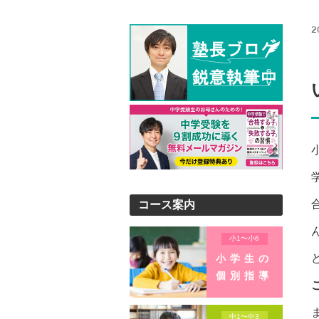
2
コース案内
小1〜小6
小学生の
個別指導
中1〜中3