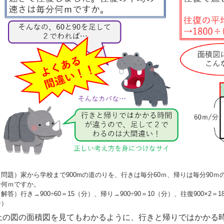
（問題）家から学校まで900mの道のりを、行きは毎分60ｍ、帰りは毎分90
分何ｍですか。
解答）行き→900÷60＝15（分）、帰り→900÷90＝10（分）、往復900×2＝18
分）
上の図の面積図を見てもわかるように、行きと帰りではかかる