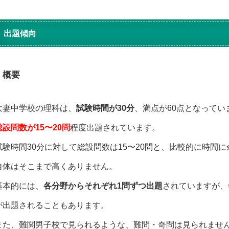
出題傾向
概要
大妻中学校の理科は、
試験時間が30分
、満点が60点となってい
総設問数が15〜20問
程度出題されています。
試験時間30分に対して総設問数は15〜20問と、比較的に時間
自体はそこまで高くありません。
基本的には、
各分野からそれぞれ1問ずつ出題
されていますが、
が出題されることもあります。
また、難関男子校で見られるような、難問・奇問は見られませ