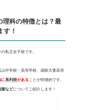
の理科の特徴とは？最
ます！
学の私立女子校です。
。
嵐山中学校・高等学校、函館大妻高等
地に
系列校
がある
ことが特徴的です。
制服など
についてご紹介します！