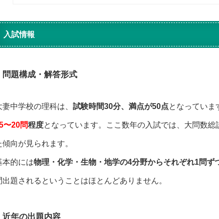
入試情報
問題構成・解答形式
大妻中学校の理科は、
試験時間30分、満点が50点
となっていま
5
〜20
問
程度
となっています。ここ数年の入試では、大問数総
た傾向が見られます。
基本的には
物理・化学・生物・地学の4分野からそれぞれ1問ず
問出題されるということはほとんどありません。
近年の出題内容