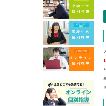
中学生の
個別指導
高1〜高3
既卒
高校生の
個別指導
全学年対象
オンライン
1
個別指導