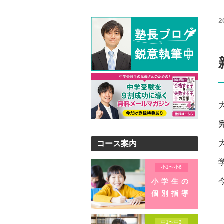
2
コース案内
小1〜小6
小学生の
個別指導
中1〜中3