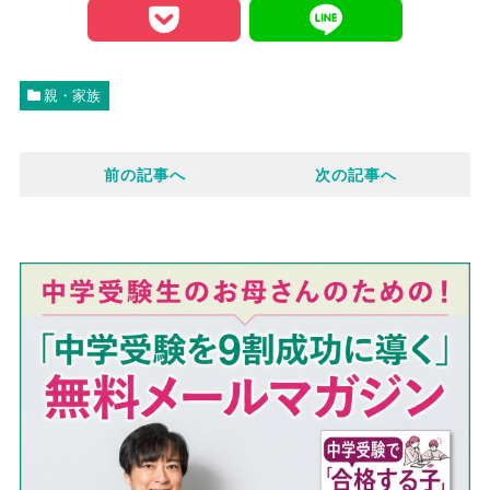
a
P
L
c
o
i
親・家族
e
c
n
前の記事へ
次の記事へ
b
k
e
o
e
o
t
k