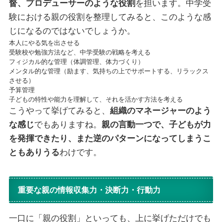
督、プロデューサーのような役割
を担います。中学受
験における親の役割を整理してみると、このような感
じになるのではないでしょうか。
本人にやる気を出させる
受験校や勉強方法など、中学受験の戦略を考える
フィジカル的な管理（体調管理、体力づくり）
メンタル的な管理（励ます、気持ちの上でサポートする、リラックス
させる）
予算管理
子どもの特性や能力を理解して、それを活かす方法を考える
こうやって挙げてみると、
組織のマネージャーのよう
な感じ
でもありますね。
親の言動一つで、子どもが力
を発揮できたり、また逆のパターンになってしまうこ
ともありうる
わけです。
重要な親の情報収集力・決断力・行動力
一口に「親の役割」といっても、上に挙げただけでも