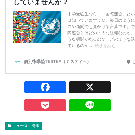
F
X
a
P
L
c
o
i
ニュース・時事
e