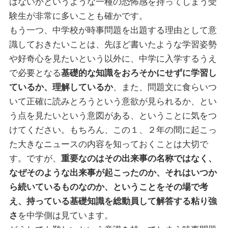
はないかというような一種の恐怖感を持ってしまう受
験生が非常に多いことも確かです。
もう一つ、中学校が時事問題を出題する理由として意
識しておきたいことは、先ほど書いたような学習姿勢
や好奇心を見たいという以外に、中学に入学するうえ
で必要となる
基礎的な知識をおろそかにせずに学習し
ているか、理解しているか
、また、問題文に食らいつ
いて正確に読みとろうという意欲が見られるか、とい
う点を見たいという意図がある、ということに気をつ
けてください。もちろん、この１、２年の間に起こっ
た大きなニュースの内容を知っておくことは大切で
す。ですが、
重要なのはその出来事の名称ではなく、
なぜそのような出来事が起こったのか、それはいつか
ら続いているものなのか、ということをその場で考
え、持っている基礎知識を総動員して解答する粘り強
さ
を中学側は見ています。