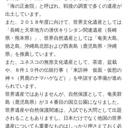
「海の正倉院」と呼ばれ、戦後の調査で多くの遺産が
出土しています。
また、２０１８年度に向けて、世界文化遺産としては
「長崎と天草地方の潜伏キリシタン関連遺産（長崎
県・熊本県）」、世界自然遺産としては「奄美大島、
徳之島、沖縄島北部および西表島（鹿児島県・沖縄
県」を推薦しています。
また、ユネスコの無形文化遺産として、茶道、盆栽
や、８件１０件の伝統行事（「来訪神 仮面・仮想の
神々（男鹿のナマハゲなど）」を申請する準備が進め
られています。
世界遺産ではありませんが、自然保護として、奄美群
島（鹿児島県）が３４番目の国立公園になりました。
世界遺産や自然保護関連は、入試でも大問として出題
されることもありますし、日本だけでなく他国の世界
遺産についても重要なものはしっかり押さえておく必