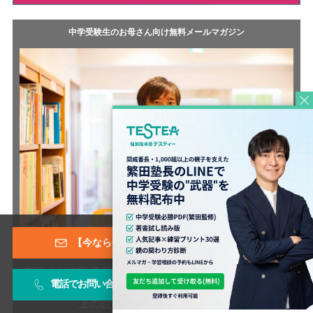
中学受験生のお母さん向け無料メールマガジン
【今なら登録特典あり！】メールマガジン
本サイトの監修者である、開成番長こと繁田和貴が執
電話でお問い合わせ
お問い合わせフォーム
筆する無料メルマガは、その内容の濃さから6000人以
上の読者に愛読されています！