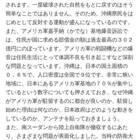
されます。一度破壊された自然をもとに戻すのはそう
簡単なことではありません。そのため、沖縄県民をは
じめとして反対する運動が盛んになっているのです。
また、アメリカ軍嘉手納（かでな）基地爆音訴訟で
は、住民が国に求める賠償金の額は過去最高の３０２
億円にのぼっています。アメリカ軍の戦闘機などの爆
音は住民生活にとって体調不良を引き起こすなど深刻
な問題となっています。沖縄は、日本の国土面積の
０．６％で、人口密度は全国で９位です。非常に狭い
地域に、日本にあるアメリカ軍基地の７０％が集中し
ているという数字についても押さえておき、なぜ沖縄
がアメリカ軍が駐留するのに都合が良いのか、駐留し
始めた理由は何なのか、日本政府はどのような動きを
しているのか、アンテナを貼っておきましょう。
また、南スーダンから陸上自衛隊が撤収するにあた
り、さまざまな問題が表面化しました。当時の防衛大