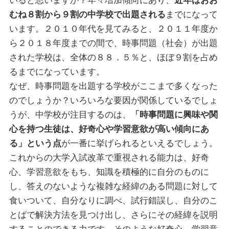
いると思いますか？年々増加傾向にあり、
近年はおお
むね８割から９割の中学校で出題される
までになって
います。２０１０年代を見てみると、２０１１年度か
ら２０１８年度までの間で、時事問題（社会）が出題
された学校は、全体の８８．５％と、ほぼ９割を占め
るまでになっています。
なぜ、時事問題を出題する学校がここまで多くなった
のでしょうか？いろいろな要因が関係しているでしょ
うが、中学校が注目するのは、
「時事問題に興味や関
心を持つ生徒は、好奇心や学習意欲が高い傾向にあ
る」という点
が一番に挙げられるといえるでしょう。
これからの大学入試改革で重視される能力は、好奇
心、学習意欲をもち、知識を積極的に自分のものに
し、答えのないような複雑な経緯のある問題に対して
食いついて、自分なりに調べ、試行錯誤し、自分のこ
とばで解決方法を見つけ出し、さらにその経緯を説明