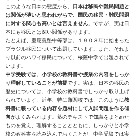
このような日本の態度から、
日本は移民や難民問題と
は関係が薄いと思われがちで、国民の移民・難民問題
に対する関心も高いとは言えません
。ですが、実は日
本にも移民とは深い関係があります。
たとえば、慶應義塾中等部は。１９０８年に始まった
ブラジル移民について出題しています。また、それよ
り以前のハワイ移民について、桜蔭中学で出題されて
います。
中学受験では、小学校の教科書や授業の内容をしっか
り理解していることが前提
です。実は、日本の移民の
歴史については、小学校の教科書でしっかり取り上げ
られています。近年、特に難関校では、このように
教
科書に載っている内容を題材にして入試問題を作る傾
向
がよくみられます。塾のテキストで知識をまとめた
ものを覚え、理解することとともに、しっかりと小学
校の教科書を読み込んでおくことが、中学受験では実