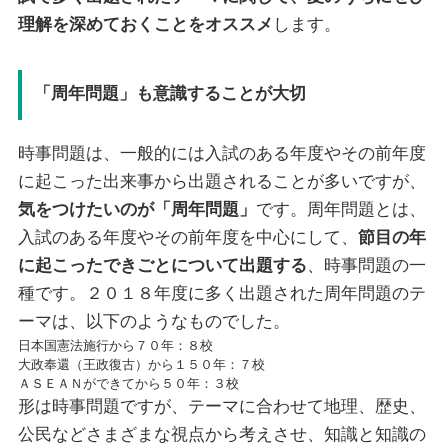
理解を深めておくことをオススメ
します。
「周年問題」も意識することが大切
時事問題は、一般的には入試のある年度やその前年度
に起こった出来事から出題されることが多いですが、
気をつけたいのが「周年問題」
です。周年問題とは、
入試のある年度やその前年度を中心にして、
節目の年
に起こったできごとについて出題する
、時事問題の一
種です。２０１８年度に多く出題された周年問題のテ
ーマは、以下のようなものでした。
日本国憲法施行から７０年：８校
大政奉還（王政復古）から１５０年：７校
ＡＳＥＡＮができてから５０年：３校
形は時事問題ですが、テーマに合わせて地理、歴史、
公民などさまざまな視点から考えさせ、知識と知識の