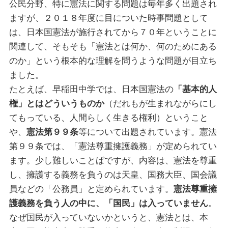
公民分野、特に憲法に関する問題は毎年多く出題され
ますが、２０１８年度に目についた時事問題として
は、日本国憲法が施行されてから７０年ということに
関連して、そもそも「憲法とは何か、何のためにある
のか」という根本的な理解を問うような問題が目立ち
ました。
たとえば、早稲田中学では、日本国憲法の
「基本的人
権」とはどういうものか
（だれもが生まれながらにし
てもっている、人間らしく生きる権利）ということ
や、
憲法第９９条
等について出題されています。憲法
第９９条では、「憲法尊重擁護義務」が定められてい
ます。少し難しいことばですが、内容は、憲法を尊重
し、擁護する義務を負うのは天皇、国務大臣、国会議
員などの「公務員」と定められています。
憲法尊重擁
護義務を負う人の中に、「国民」は入っていません
。
なぜ国民が入っていないかというと、憲法とは、本