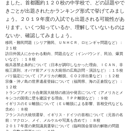
ました。首都圏約１２０校の中学校で、どの話題やで
きごとが出題されたかランキング形式で挙げてみまし
ょう。２０１９年度の入試でも出題される可能性があ
ります。いくつ知っているか、理解していないものは
ないか、確認してみましょう。
移民・難民問題（シリア難民、ＵＮＨＣＲ、ロヒンギャ問題など）：
２１校
訪日外国人にかかわる動向、問題点など（インバウンド、民泊、爆買
いなど）：１８校
核兵器禁止条約について（日本が調印しなかった理由、ＩＣＡＮ、非
核三原則、オバマ前アメリカ大統領の広島訪問・演説など）：１５校
パリ協定について（アメリカの離脱、ＣＯ２排出量など）：１２校
宗像・沖ノ島の世界遺産登録について（福岡県、海の正倉院など）：
１２校
トランプアメリカ合衆国大統領の政治や発言について（アメリカとメ
キシコの国境に壁を建設する理由、ＴＰＰ離脱など）：９校
イギリスのＥＵ離脱について（ＥＵ離脱による影響、首相交代なども
含め）：８校
フランスの大統領選挙、イギリス・ドイツの首相について（元首の名
前：マクロン、メイ、メルケルや写真も含めて）：８校
２０１７年度の衆院議員選挙について（臨時国会冒頭の解散の問題