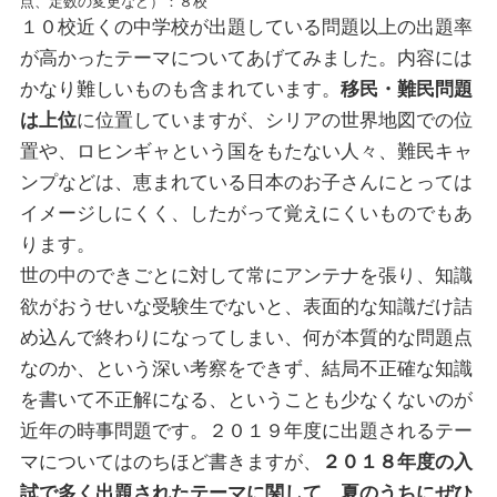
点、定数の変更など）：８校
１０校近くの中学校が出題している問題以上の出題率
が高かったテーマについてあげてみました。内容には
かなり難しいものも含まれています。
移民・難民問題
は上位
に位置していますが、シリアの世界地図での位
置や、ロヒンギャという国をもたない人々、難民キャ
ンプなどは、恵まれている日本のお子さんにとっては
イメージしにくく、したがって覚えにくいものでもあ
ります。
世の中のできごとに対して常にアンテナを張り、知識
欲がおうせいな受験生でないと、表面的な知識だけ詰
め込んで終わりになってしまい、何が本質的な問題点
なのか、という深い考察をできず、結局不正確な知識
を書いて不正解になる、ということも少なくないのが
近年の時事問題です。２０１９年度に出題されるテー
マについてはのちほど書きますが、
２０１８年度の入
試で多く出題されたテーマに関して、夏のうちにぜひ