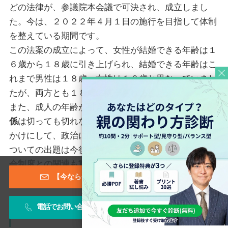
どの法律が、参議院本会議で可決され、成立しまし
た。今は、２０２２年４月１日の施行を目指して体制
を整えている期間です。
この法案の成立によって、女性が結婚できる年齢は１
６歳から１８歳に引き上げられ、結婚できる年齢はこ
れまで男性は１８歳、女性は１６歳と異なっていまし
たが、両方とも１８歳に統一されました。
また、成人の年齢が引き下げられたことと
選挙権の関
係
は切っても切れない重要事項です。このことをきっ
かけにして、政治に関すること、少子高齢社会などに
ついての出題は今後も増えることが予想されます。
社
会制度との関連も重要
ですので、公民分野全体の基礎
【今なら登録特典あり！】メールマガジン
知識の徹底を意識して学習しましょう。
電話でお問い合わせ
お問い合わせフォーム
「政治分野における男女共同参画推進法」の成立