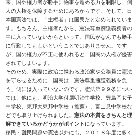
来、国や権力者が勝手に物事を進める力を制限し、個
人の人権を保障するためにあるからです。そして、日
本国憲法では、「主権者」は国民だと定められていま
す。もちろん、主権者だから、憲法尊重擁護義務者の
中に入っていないからといって、国民がなんでも勝手
に行動してもよいということではありません。です
が、国の権力が不正に使われると、国民の人権が侵害
されてしまいます。
そのため、実際に政治に携わる政治家や公務員に憲法
を守らせるために、国民は「憲法尊重擁護義務を負
う」側には入っていないのです。憲法第９９条につい
ては、他にも、明治大学付属明治中学校、豊島岡女子
中学校、東邦大東邦中学校（推薦）、富士見中学校な
どでも取り上げられました。
憲法の本質をきちんと理
解できているかどうかがポイント
になっています。
移民・難民問題や憲法以外にも、２０１８年度に多く