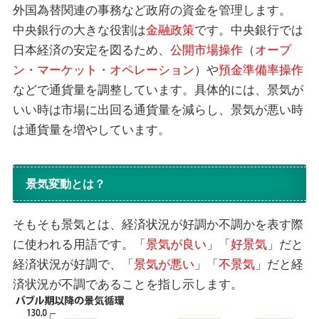
外国為替関連の事務など政府の資金を管理します。
中央銀行の大きな役割は
金融政策
です。中央銀行では
日本経済の安定を図るため、
公開市場操作
（
オープ
ン・マーケット・オペレーション
）や
預金準備率操作
などで通貨量を調整しています。具体的には、景気が
いい時は市場に出回る通貨量を減らし、景気が悪い時
は通貨量を増やしています。
景気変動とは
？
そもそも景気とは、経済状況が好調か不調かを表す際
に使われる用語です。「
景気が良い
」「
好景気
」だと
経済状況が好調で、「
景気が悪い
」「
不景気
」だと経
済状況が不調であることを指し示します。