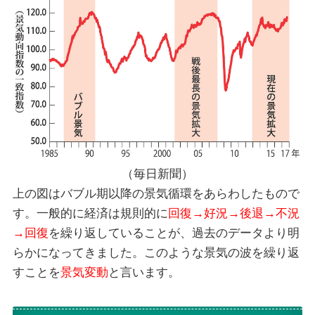
（
毎日新聞
）
上の図はバブル期以降の景気循環をあらわしたもので
す。一般的に経済は規則的に
回復→好況→後退→不況
→回復
を繰り返していることが、過去のデータより明
らかになってきました。このような景気の波を繰り返
すことを
景気変動
と言います。