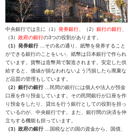
中央銀行では主に（1）
発券銀行
、（2）
銀行の銀行
、
（3）
政府の銀行
の3つの役割があります。
（1）発券銀行
…
その名の通り、紙幣を発券すること
ができる銀行のことをいい、紙幣は日本銀行で作られ
ています。貨幣は造幣局で製造されます。安定した供
給すると、価値が損なわれないよう汚損したら廃棄な
ど品質の管理もしています。
（2）銀行の銀行
…
民間の銀行には個人や法人が預金
口座を作り預金しています。その民間銀行が口座を作
り預金をしたり、貸出を行う銀行としての役割を担っ
ているのが、中央銀行です。また、銀行間の決済を仲
立ちする機能も担っています。
（3）政府の銀行
…
国税などの国の資金から、国債、