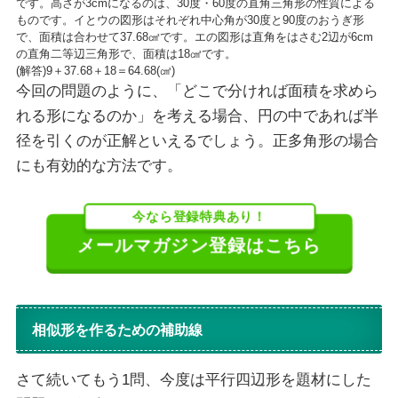
です。高さが3cmになるのは、30度・60度の直角三角形の性質による
ものです。イとウの図形はそれぞれ中心角が30度と90度のおうぎ形
で、面積は合わせて37.68㎠です。エの図形は直角をはさむ2辺が6cm
の直角二等辺三角形で、面積は18㎠です。
(解答)9＋37.68＋18＝64.68(㎠)
今回の問題のように、「どこで分ければ面積を求めら
れる形になるのか」を考える場合、円の中であれば半
径を引くのが正解といえるでしょう。正多角形の場合
にも有効的な方法です。
今なら登録特典あり！
メールマガジン登録はこちら
相似形を作るための補助線
さて続いてもう1問、今度は平行四辺形を題材にした