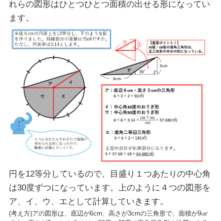
れらの図形はひとつひとつ面積の出せる形になってい
ます。
円を12等分しているので、目盛り１つあたりの中心角
は30度ずつになっています。上のように４つの図形を
ア、イ、ウ、エとして計算していきます。
(考え方)アの図形は、底辺が6cm、高さが3cmの三角形で、面積が9㎠