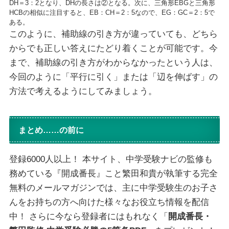
DH＝3：2となり、DHの長さは②となる。次に、三角形EBGと三角形
HCBの相似に注目すると、EB：CH＝2：5なので、EG：GC＝2：5で
ある。
このように、補助線の引き方が違っていても、どちら
からでも正しい答えにたどり着くことが可能です。今
まで、補助線の引き方がわからなかったという人は、
今回のように「平行に引く」または「辺を伸ばす」の
方法で考えるようにしてみましょう。
まとめ……の前に
登録6000人以上！ 本サイト、中学受験ナビの監修も
務めている『開成番長』こと繁田和貴が執筆する完全
無料のメールマガジンでは、主に中学受験生のお子さ
んをお持ちの方へ向けた様々なお役立ち情報を配信
中！ さらに今なら登録者にはもれなく「
開成番長・