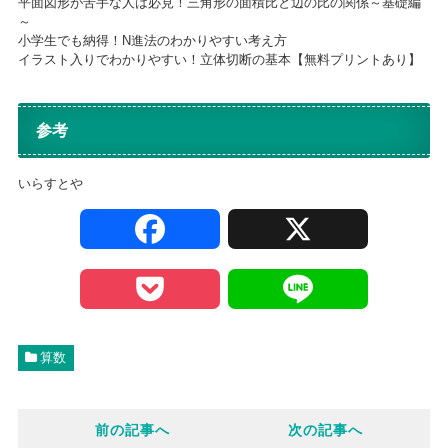
平面図形が苦手な人は必見！三角形の面積比と辺の比の関係～基礎編
～
小学生でも納得！N進法のわかりやすい考え方
イラスト入りでわかりやすい！立体切断の基本【無料プリントあり】
参考
いらすとや
F
X
a
P
L
c
o
i
算数
e
c
n
前の記事へ
次の記事へ
b
k
e