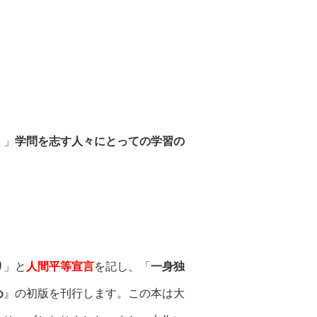
く
」
学問を志す人々にとっての学習の
り
」と
人間平等宣言
を記し、「
一身独
め
』の初版を刊行します。この本は大