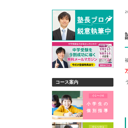
2
コース案内
小1〜小6
小学生の
個別指導
中1〜中3