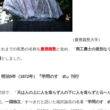
（
慶應義塾大学
）
これまでの私塾の名称を
慶應義塾
と改め、「
商工農士の差別な
場
としました。
明治5年（1872年）『学問のすゝめ』刊行
冒頭で、「
天は人の上に人を造らず人の下に人を造らずと云へ
立、一国独立
」すべきだと説いた福沢諭吉の名著『
学問のすゝ