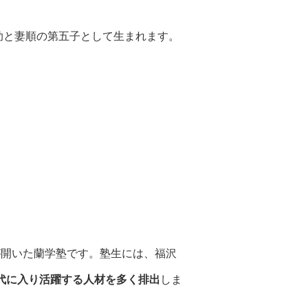
助と妻順の第五子として生まれます。
が開いた蘭学塾です。塾生には、福沢
代に入り活躍する人材を多く排出
しま