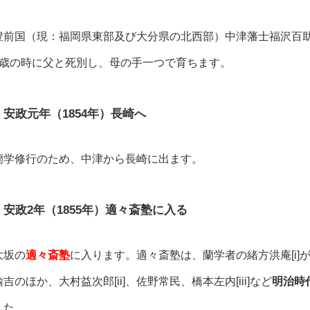
豊前国（現：福岡県東部及び大分県の北西部）中津藩士福沢百
2歳の時に父と死別し、母の手一つで育ちます。
安政元年（1854年）長崎へ
蘭学修行のため、中津から長崎に出ます。
安政2年（1855年）適々斎塾に入る
大坂の
適々斎塾
に入ります。適々斎塾は、蘭学者の緒方洪庵
[i]
諭吉のほか、大村益次郎
[ii]
、佐野常民、橋本左内
[iii]
など
明治時
した。