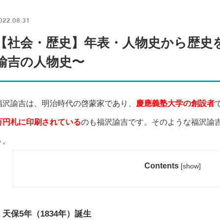
022.08.31
【社会・歴史】年表・人物史から歴史
諭吉の人物史〜
福沢諭吉は、明治時代の啓蒙家であり、
慶應義塾大学の創設者
万円札に印刷されている
のも福沢諭吉です。そのような福沢諭
う。
Contents
[
show
]
天保5年（1834年）誕生