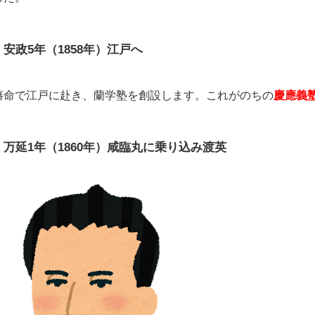
安政5年（1858年）江戸へ
藩命で江戸に赴き、蘭学塾を創設します。これがのちの
慶應義
万延1年（1860年）咸臨丸に乗り込み渡英