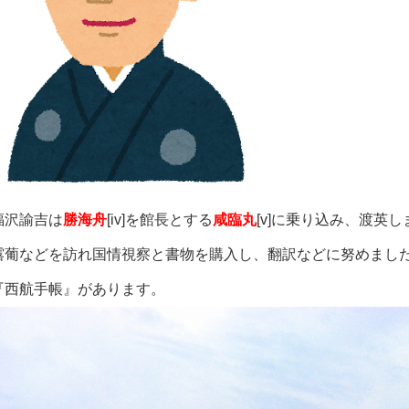
福沢諭吉は
勝海舟
[iv]
を館長とする
咸臨丸
[v]
に乗り込み、渡英し
露葡などを訪れ国情視察と書物を購入し、翻訳などに努めまし
『西航手帳』があります。