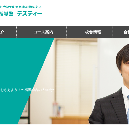
紹介
コース案内
校舎情報
合
をおさえよう！〜福沢諭吉の人物史〜