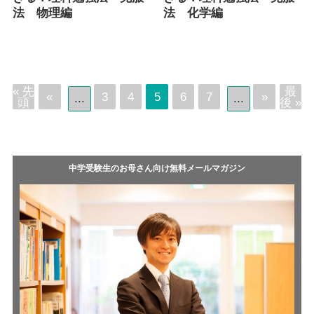
法 物理編
法 化学編
« 先
最
«
3
4
5
6
7
»
...
...
頭
後 »
中学受験生のお母さん向け無料メールマガジン