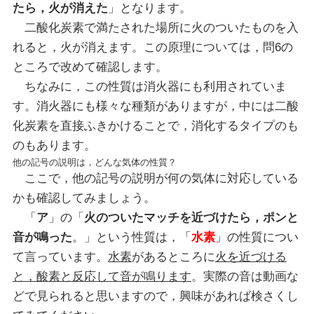
たら，火が消えた
」となります。
二酸化炭素で満たされた場所に火のついたものを入
れると，火が消えます。この原理については，問6の
ところで改めて確認します。
ちなみに，この性質は消火器にも利用されていま
す。消火器にも様々な種類がありますが，中には二酸
化炭素を直接ふきかけることで，消化するタイプのも
のもあります。
他の記号の説明は，どんな気体の性質？
ここで，他の記号の説明が何の気体に対応している
かも確認してみましょう。
「
ア
」の「
火のついたマッチを近づけたら，ポンと
音が鳴った
。」という性質は，「
水素
」の性質につい
て言っています。
水素
があるところに
火を近づける
と，酸素と反応して音が鳴ります
。実際の音は動画な
どで見られると思いますので，興味があれば検さくし