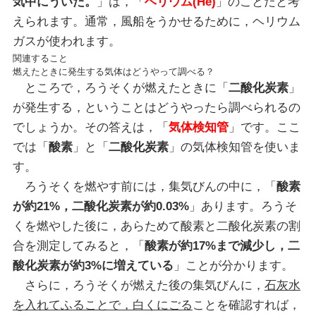
気中にういた。
」は，「
ヘリウム(He)
」のことだと考
えられます。通常，風船をうかせるために，ヘリウム
ガスが使われます。
関連すること
燃えたときに発生する気体はどうやって調べる？
ところで，ろうそくが燃えたときに「
二酸化炭素
」
が発生する，ということはどうやったら調べられるの
でしょうか。その答えは，「
気体検知管
」です。ここ
では「
酸素
」と「
二酸化炭素
」の気体検知管を使いま
す。
ろうそくを燃やす前には，集気びんの中に，「
酸素
が約21%，二酸化炭素が約0.03%
」あります。ろうそ
くを燃やした後に，あらためて酸素と二酸化炭素の割
合を測定してみると，「
酸素が約17%まで減少し，二
酸化炭素が約3%に増えている
」ことが分かります。
さらに，ろうそくが燃えた後の集気びんに，
石灰水
を入れてふることで，白くにごる
ことを確認すれば，