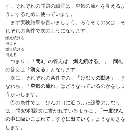
す。それぞれの問題の線香は，空気の流れを見えるよ
うにするために使っています。
まず実験結果を言いましょう。ろうそくの火は，そ
れぞれの条件で次のようになります。
燃え続ける
消える
燃え続ける
消える
つまり，「
問3
」の答えは「
燃え続ける
」，「
問4
」
の答えは「
消える
」となります。
次に，それぞれの条件での，「
けむりの動き
」，す
なわち，「
空気の流れ
」はどうなっているのかをしょ
うかいします。
①の条件では，びんの口に近づけた線香のけむり
は，問3の問題文に書かれているように，「
一度びん
の中に吸いこまれて，すぐに出ていく
」ような動きを
します。