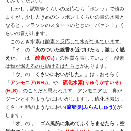
てみてください。
しかし，試験管くらいの反応なら「ポンッ」で済み
ますが，少し大きめのシャボン玉くらいの量の水素と
なると，マラソンのスタートのときの「パァン！」く
らいの音が出ます。
このとき水素は
酸素と反応して水ができています
。
「
イ
」の「
火のついた線香を近づけたら，激しく燃
えた。
」は「
酸素(O₂)
」の性質を表しています。
酸素
は
物が燃えるのを助けるはたらき
があります。
「
ウ
」の「
くさいにおいがした。
」は，おそらく
「
アンモニア(NH₃)
」や「
硫化水素(りゅうかすいそ)
(H₂S)
」のことだと思われます。
アンモニア
は，
鼻が
ツーンとするようなにおい
がしますし，
硫化水素
は，
くさった卵のようなにおい(
腐卵臭(ふらんしゅう)
)
が
します。
「
オ
」の，「
ゴム風船に集めてふくらませたら，空