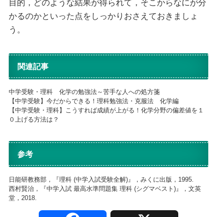
目的，どのような結果が得られて，そこからなにが分
かるのかといった点をしっかりおさえておきましょ
う。
関連記事
中学受験・理科 化学の勉強法～苦手な人への処方箋
【中学受験】今だからできる！理科勉強法・克服法 化学編
【中学受験・理科】こうすれば成績が上がる！化学分野の偏差値を１
０上げる方法は？
参考
日能研教務部，『理科 (中学入試受験全解)』，みくに出版，1995.
西村賢治，『中学入試 最高水準問題集 理科 (シグマベスト)』，文英
堂，2018.