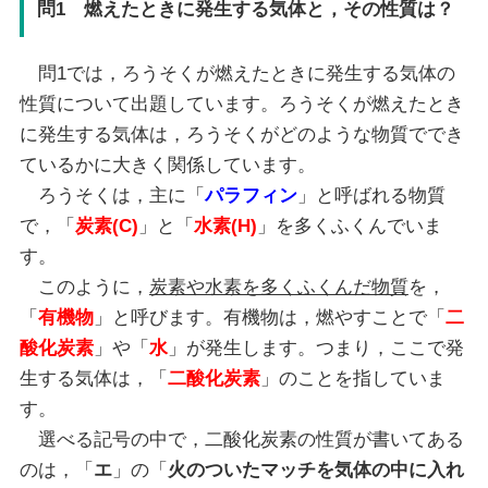
問1 燃えたときに発生する気体と，その性質は？
問1では，ろうそくが燃えたときに発生する気体の
性質について出題しています。ろうそくが燃えたとき
に発生する気体は，ろうそくがどのような物質ででき
ているかに大きく関係しています。
ろうそくは，主に「
パラフィン
」と呼ばれる物質
で，「
炭素(C)
」と「
水素(H)
」を多くふくんでいま
す。
このように，
炭素や水素を多くふくんだ物質
を，
「
有機物
」と呼びます。有機物は，燃やすことで「
二
酸化炭素
」や「
水
」が発生します。つまり，ここで発
生する気体は，「
二酸化炭素
」のことを指していま
す。
選べる記号の中で，二酸化炭素の性質が書いてある
のは，「
エ
」の「
火のついたマッチを気体の中に入れ