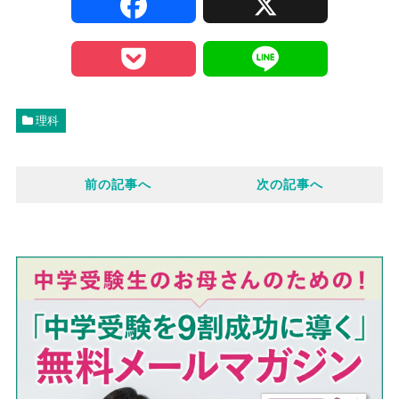
F
X
a
P
L
c
o
i
理科
e
c
n
前の記事へ
次の記事へ
b
k
e
o
e
o
t
k