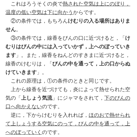
これはろうそくの炎で
熱された空気は上にのぼり，
温度の低い空気は下に向かう
からです。
②の条件では，もちろん
けむりの入る場所はありま
せん
。
③の条件では，線香をびんの口に近づけると，「
け
むりはびんの中には入っていかず，上へのぼっていき
ます
」。また，線香をねんどのすきまに近づけると，
線香のけむりは，「
びんの中を通って，上の口からぬ
けていきます
」。
これの原理は，①の条件のときと同じです。
上から線香を近づけても，炎によって熱せられた空
気の「
上しょう気流
」にジャマをされて，
下のびんの
口へ向かえない
のです。
逆に，下からけむりを入れれば，
ほのおで熱せられ
て上しょうする空気にのって，びんの中を通って，上
へのぼっていく
のです。