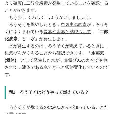
より確実に二酸化炭素が発生していることを確認する
ことができます。
もう少し くわしく しょうかいしましょう。
ろうそくを燃やしたとき，
空気中の酸素
が，ろうそ
くにふくまれている
炭素や水素と結びついて
，「
二酸
化炭素
」と「
水
」が発生します。
水が発生するのは，ろうそくが燃えているときに，
集気びんがくもる
ことから確認できます。「
水蒸気
(気体)
」として発生した水が，
集気びんのカベで冷や
されて，液体である水てきへと状態変化している
ので
す。
問2 ろうそくはどうやって燃えている？
ろうそくが燃えるのはみなさんが知っていることだ