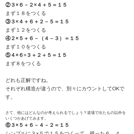
②３×６－２×４＋５＝１５
まず１８をつくる
③３×４＋６＋２－５＝１５
まず１２をつくる
④２×５＋６－（４－３）＝１５
まず１０をつくる
⑤４×６÷３＋２＋５＝１５
まず８をつくる
どれも正解ですね。
それぞれ構造が違うので、別々にカウントしてOKで
す。
さて、他にはどんなのが考えられるでしょう？道場で出たもの以外を
いくつかあげてみます。
⑥３×５＋６－４－２＝１５
シンプルに３×５で１５をつくって、残った６，４，