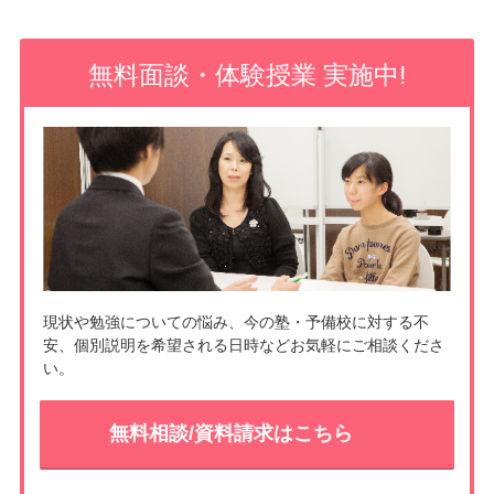
b
k
e
o
e
無料面談・体験授業 実施中!
o
t
k
現状や勉強についての悩み、今の塾・予備校に対する不
安、個別説明を希望される日時などお気軽にご相談くださ
い。
無料相談/資料請求はこちら