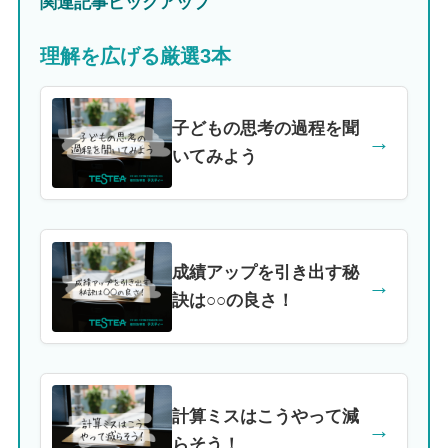
関連記事ピックアップ
理解を広げる厳選3本
子どもの思考の過程を聞
→
いてみよう
成績アップを引き出す秘
→
訣は○○の良さ！
計算ミスはこうやって減
→
らそう！