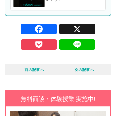
F
X
a
c
P
L
e
o
i
b
c
n
o
k
e
前の記事へ
次の記事へ
o
e
k
t
無料面談・体験授業 実施中!