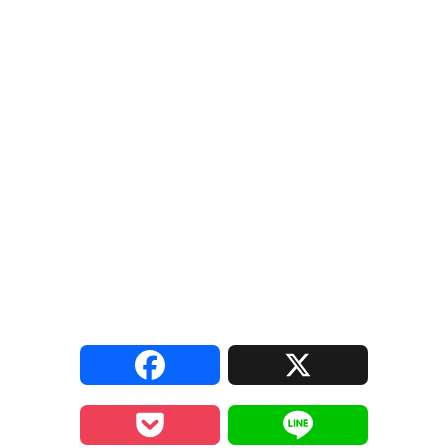
F
X
a
P
L