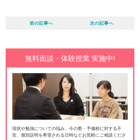
c
o
i
e
前の記事へ
次の記事へ
c
n
b
k
e
o
e
無料面談・体験授業 実施中!
o
t
k
現状や勉強についての悩み、今の塾・予備校に対する不
安、個別説明を希望される日時などお気軽にご相談くださ