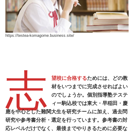
https://testea-komagome.business.site/
志
望校に合格する
ためには、どの教
材をいつまでに完成させればよい
のでしょうか。
個別指導塾テステ
ィー駒込校
では東大・早稲田・慶
應を中心とした難関大生を研究チームに加え、過去問
研究や参考書分析・選定を行っています。参考書の対
応レベルだけでなく、最後までやりきるために必要な