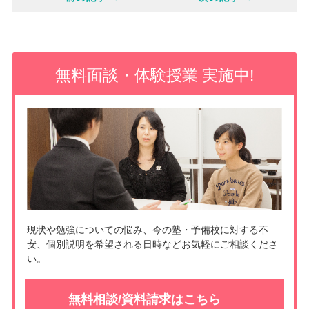
c
n
b
k
e
o
e
無料面談・体験授業 実施中!
o
t
k
現状や勉強についての悩み、今の塾・予備校に対する不
安、個別説明を希望される日時などお気軽にご相談くださ
い。
無料相談/資料請求はこちら