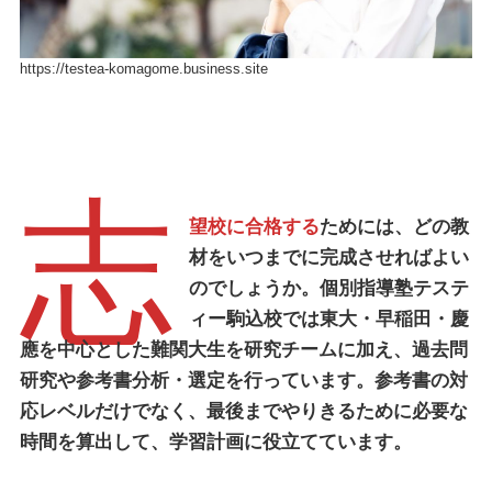
https://testea-komagome.business.site
志
望校に合格する
ためには、どの教
材をいつまでに完成させればよい
のでしょうか。
個別指導塾テステ
ィー駒込校
では東大・早稲田・慶
應を中心とした難関大生を研究チームに加え、過去問
研究や参考書分析・選定を行っています。参考書の対
応レベルだけでなく、最後までやりきるために必要な
時間を算出して、学習計画に役立てています。