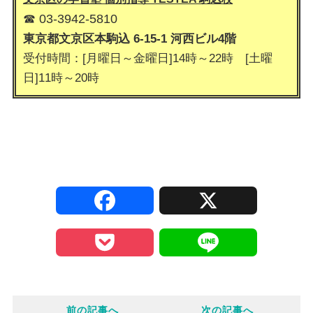
☎ 03-3942-5810
東京都文京区本駒込 6-15-1 河西ビル4階
受付時間：[月曜日～金曜日]14時～22時 [土曜
日]11時～20時
F
X
a
P
L
c
o
i
e
前の記事へ
次の記事へ