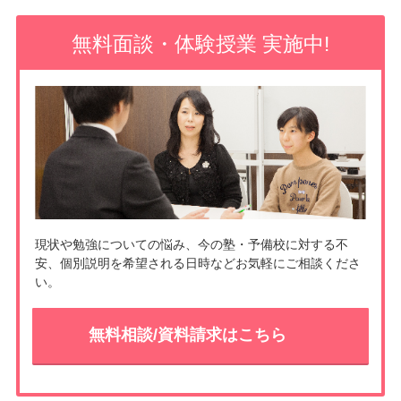
o
e
無料面談・体験授業 実施中!
o
t
k
現状や勉強についての悩み、今の塾・予備校に対する不
安、個別説明を希望される日時などお気軽にご相談くださ
い。
無料相談/資料請求はこちら