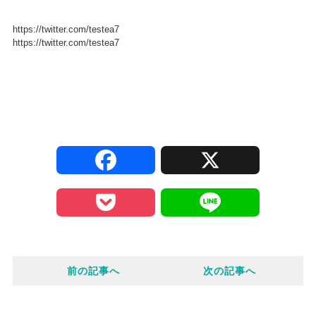
https://twitter.com/testea7
https://twitter.com/testea7
F
X
a
P
L
c
o
i
e
前の記事へ
次の記事へ
c
n
b
k
e