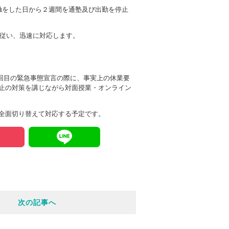
触をした日から２週間を通塾及び出勤を停止
に従い、迅速に対応します。
1回目の緊急事態宣言の際に、事実上の休業要
止の対策を講じながら対面授業・オンライン
全面切り替えて対応する予定です。
P
L
o
i
c
n
次の記事へ
k
e