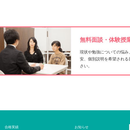
b
o
o
無料面談・体験授業
k
現状や勉強についての悩み
安、個別説明を希望される
さい。
合格実績
お知らせ