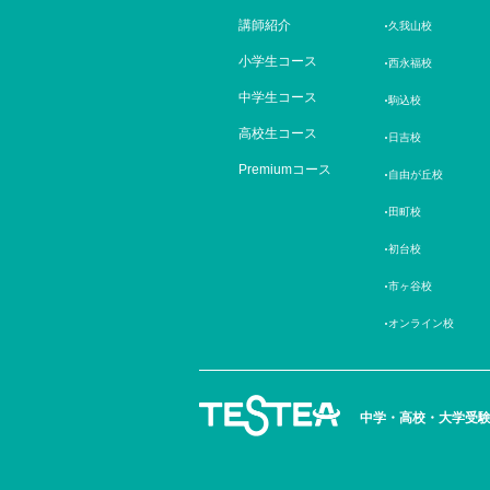
講師紹介
久我山校
小学生コース
西永福校
中学生コース
駒込校
高校生コース
日吉校
Premiumコース
自由が丘校
田町校
初台校
市ヶ谷校
オンライン校
中学・高校・大学受験