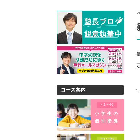
2
コース案内
小1〜小6
小学生の
個別指導
中1〜中3