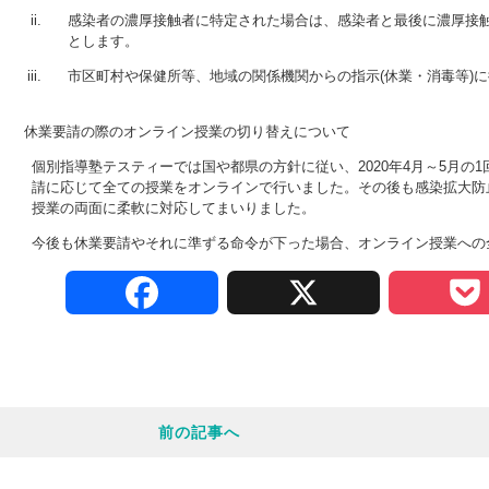
感染者の濃厚接触者に特定された場合は、感染者と最後に濃厚接
とします。
市区町村や保健所等、地域の関係機関からの指示(休業・消毒等)
休業要請の際のオンライン授業の切り替えについて
個別指導塾テスティーでは国や都県の方針に従い、2020年4月～5月の
請に応じて全ての授業をオンラインで行いました。その後も感染拡大防
授業の両面に柔軟に対応してまいりました。
今後も休業要請やそれに準ずる命令が下った場合、オンライン授業への
F
X
a
c
前の記事へ
e