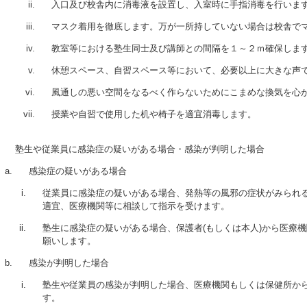
入口及び校舎内に消毒液を設置し、入室時に手指消毒を行いま
マスク着用を徹底します。万が一所持していない場合は校舎で
教室等における塾生同士及び講師との間隔を１～２ｍ確保しま
休憩スペース、自習スペース等において、必要以上に大きな声
風通しの悪い空間をなるべく作らないためにこまめな換気を心
授業や自習で使用した机や椅子を適宜消毒します。
塾生や従業員に感染症の疑いがある場合・感染が判明した場合
感染症の疑いがある場合
従業員に感染症の疑いがある場合、発熱等の風邪の症状がみられ
適宜、医療機関等に相談して指示を受けます。
塾生に感染症の疑いがある場合、保護者(もしくは本人)から医療
願いします。
感染が判明した場合
塾生や従業員の感染が判明した場合、医療機関もしくは保健所か
す。