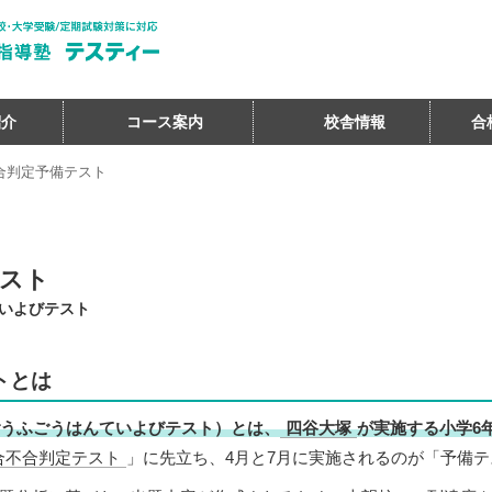
紹介
コース案内
校舎情報
合
合判定予備テスト
テスト
いよびテスト
トとは
うふごうはんていよびテスト）とは、
四谷大塚
が実施する小学6
合不合判定テスト
」に先立ち、4月と7月に実施されるのが「予備