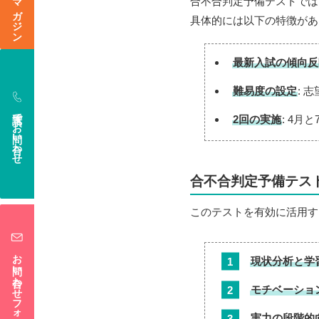
合不合判定予備テストでは
具体的には以下の特徴があ
最新入試の傾向反
難易度の設定
: 
電話でお問い合わせ
2回の実施
: 4
合不合判定予備テス
このテストを有効に活用す
お問い合わせフォーム
現状分析と学
モチベーショ
実力の段階的