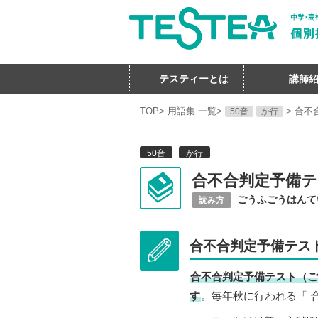
テスティーとは
講師
TOP
>
用語集 一覧
>
>
合不
50音
か行
50音
か行
合不合判定予備
ごうふごうはんて
読み方
合不合判定予備テス
合不合判定予備テスト（ご
す
。毎年秋に行われる「