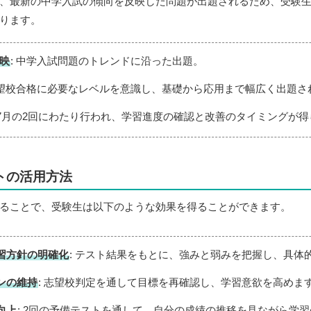
、最新の中学入試の傾向を反映した問題が出題されるため、受験
ります。
映
: 中学入試問題のトレンドに沿った出題。
志望校合格に必要なレベルを意識し、基礎から応用まで幅広く出題さ
月と7月の2回にわたり行われ、学習進度の確認と改善のタイミングが
トの活用方法
ることで、受験生は以下のような効果を得ることができます。
習方針の明確化
: テスト結果をもとに、強みと弱みを把握し、具体
ンの維持
: 志望校判定を通して目標を再確認し、学習意欲を高めま
向上
: 2回の予備テストを通して、自分の成績の推移を見ながら学