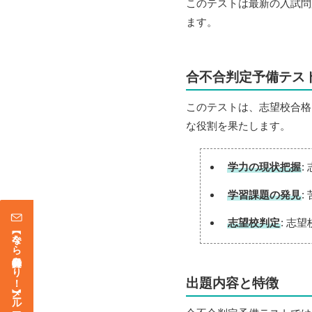
このテストは最新の入試問
ます。
合不合判定予備テス
このテストは、志望校合格
な役割を果たします。
学力の現状把握
:
学習課題の発見
:
志望校判定
: 志
【今なら登録特典あり！】メールマガジン
出題内容と特徴