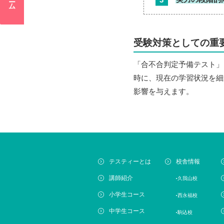
受験対策としての重
「合不合判定予備テスト」
時に、現在の学習状況を細
影響を与えます。
テスティーとは
校舎情報
講師紹介
久我山校
小学生コース
西永福校
中学生コース
駒込校