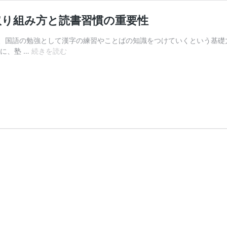
取り組み方と読書習慣の重要性
、国語の勉強として漢字の練習やことばの知識をつけていくという基礎
国
に、塾 …
続きを読む
語
の
読
解
問
題
集
は
い
つ
か
ら？
効
率
的
な